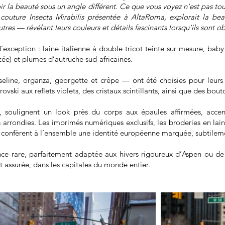
voir la beauté sous un angle différent. Ce que vous voyez n’est pas 
couture Insecta Mirabilis présentée à AltaRoma, explorait la bea
res — révélant leurs couleurs et détails fascinants lorsqu’ils sont ob
xception : laine italienne à double tricot teinte sur mesure, baby 
e) et plumes d’autruche sud-africaines.
eline, organza, georgette et crêpe — ont été choisies pour leurs tex
ovski aux reflets violets, des cristaux scintillants, ainsi que des bou
es, soulignent un look près du corps aux épaules affirmées, acc
arrondies. Les imprimés numériques exclusifs, les broderies en laine
— confèrent à l’ensemble une identité européenne marquée, subtileme
e rare, parfaitement adaptée aux hivers rigoureux d’Aspen ou de S
et assurée, dans les capitales du monde entier.